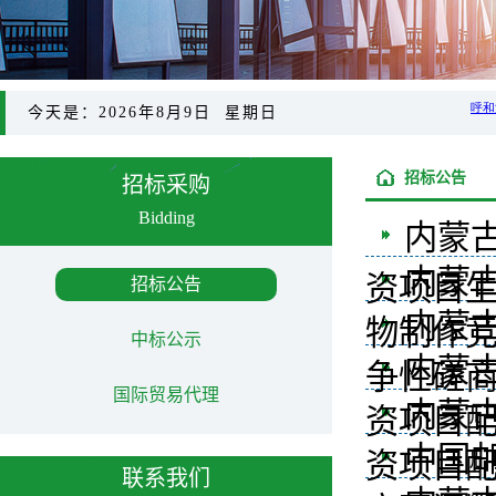
今天是：2026年8月9日 星期日
招标公告
招标采购
Bidding
内蒙古
内蒙
资项目生
招标公告
内蒙
物制作
中标公示
内蒙古
争性磋
国际贸易代理
内蒙古
资项目
中国
资项目
联系我们