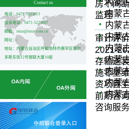
内蒙
房不间
Contact us
内蒙
监理
电话：0471-5223613
内蒙
投诉电话：0471-5223607
邮箱：imzs@imzs.com.cn
内蒙
审计评
网址：/
内蒙古
2021
地址：内蒙古自治区呼和浩特市赛罕区鄂尔
内蒙
多斯东街12号银联大厦10层
存输送
内蒙古
施零星
内蒙
资项目
内蒙
前期咨
咨询服