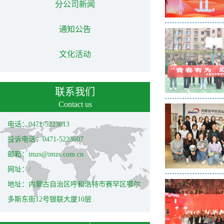
分公司新闻
通知公告
文化活动
联系我们
Contact us
电话：0471-5223613
投诉电话：0471-5223607
邮箱：imzs@imzs.com.cn
网址：/
地址：内蒙古自治区呼和浩特市赛罕区鄂尔
多斯东街12号银联大厦10层