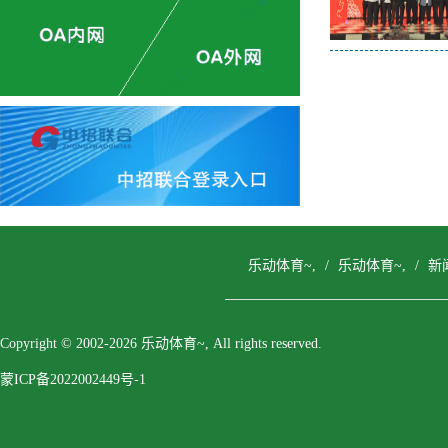
乐动体育~,
/
乐动体育~,
/
新
Copyright © 2002-2026 乐动体育~, All rights reserved.
蒙ICP备2022002449号-1