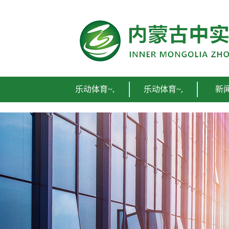
乐动体育~,
乐动体育~,
新