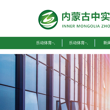
乐动体育~,
乐动体育~,
新