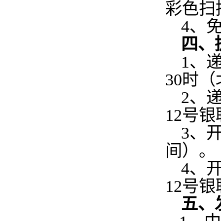
彩色扫
4、
四、
1、
30时
2、
12号银
3、
间）。
4、
12号银
五、