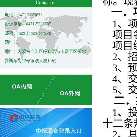
标。
现
Contact us
一
．
电话：0471-5223613
1
、项
投诉电话：0471-5223607
项目
邮箱：imzs@imzs.com.cn
项目编
网址：/
地址：内蒙古自治区呼和浩特市赛罕区鄂尔
2
、
多斯东街12号银联大厦10层
3
、
4
、
5、
二．
1、
十二条
2
、