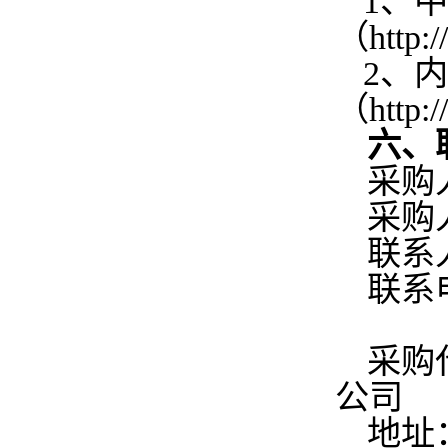
1、
（http:/
2、
（http:/
六、
采购
采购
联系
联系电
采购
公司
地址