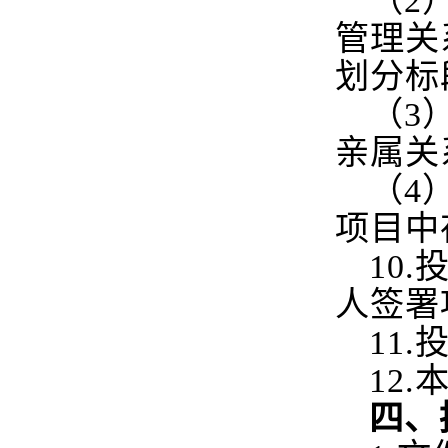
（2
管理关
划分标
（3
亲属关
（4
项目中
10.
人签署
11.
12.
四、