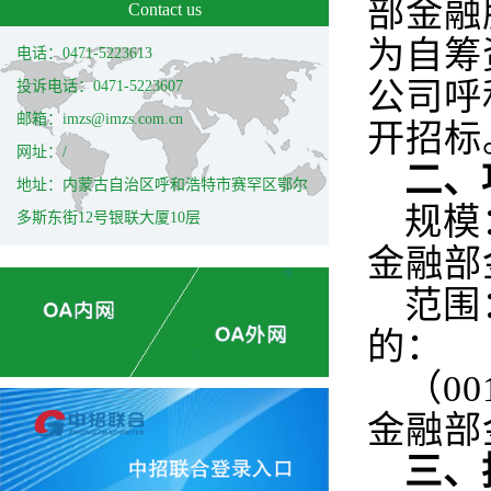
部金融
Contact us
为自筹
电话：0471-5223613
公司呼
投诉电话：0471-5223607
邮箱：imzs@imzs.com.cn
开招标
网址：/
二、
地址：内蒙古自治区呼和浩特市赛罕区鄂尔
规模
多斯东街12号银联大厦10层
金融部
范围
的：
（0
金融部
三、