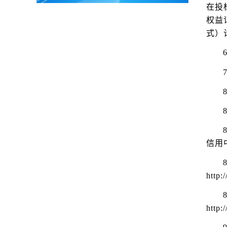
在投
权益
式）
信用中
http:
htt