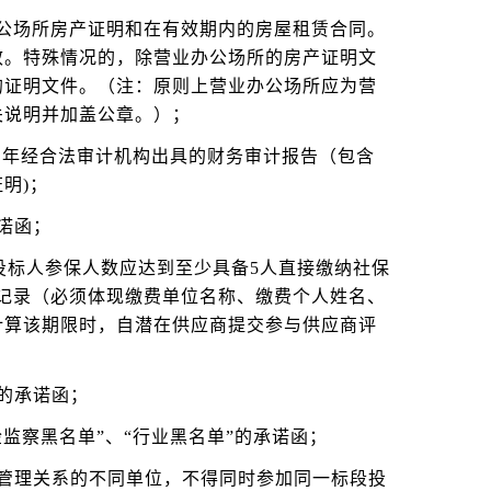
公场所房产证明和在有效期内的房屋租赁合同。
效。特殊情况的，除营业办公场所的房产证明文
的证明文件。（注：原则上营业办公场所应为营
关说明并加盖公章。）；
三年经合法审计机构出具的财务审计报告（包含
明)；
诺函；
在投标人参保人数应达到至少具备5人直接缴纳社保
记录（必须体现缴费单位名称、缴费个人姓名、
计算该期限时，自潜在供应商提交参与供应商评
的承诺函；
检监察黑名单”、“行业黑名单”的承诺函；
管理关系的不同单位，不得同时参加同一标段投