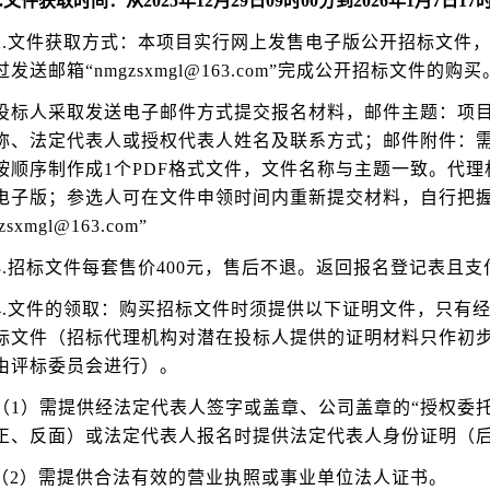
.
文件获取时间：
从2025年12月29日09时00分到2026年1月7日17
2.文件获取方式：本项目实行网上发售电子版公开招标文件
发送邮箱“nmgzsxmgl@163.com”完成公开招标文件的购买
投标人采取发送电子邮件方式提交报名材料，邮件主题：项目
称、法定代表人或授权代表人姓名及联系方式；邮件附件：需
按顺序制作成1个PDF格式文件，文件名称与主题一致。代
电子版；参选人可在文件申领时间内重新提交材料，自行把
zsxmgl@163.com”
3.招标文件每套售价400元，售后不退。返回报名登记表且
4.文件的领取：购买招标文件时须提供以下证明文件，只有
标文件（招标代理机构对潜在投标人提供的证明材料只作初
由评标委员会进行）。
（1）需提供经法定代表人签字或盖章、公司盖章的“授权委
正、反面）或法定代表人报名时提供法定代表人身份证明（
（2）需提供合法有效的营业执照或事业单位法人证书。