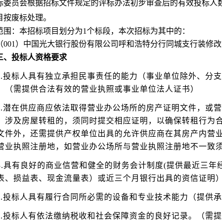
标委员会根据招标文件规定的评标办法初步审查后的有效投标人数
目按废标处理。
范围：本招标项目划分为1个标段，本次招标为其中的：
（001）中国光大银行股份有限公司呼和浩特分行同城支行装修
三、投标人资格要求
1.投标人具有独立承担民事责任的能力（事业单位除外、分
。（需提供合法有效的营业执照或事业单位法人证书）
2.潜在供应商应依法取得营业办公场所的房产证明文件，或
。涉及房屋转租的，须同时提交相应证明，以确保转租行为
文件外，还需提供产权单位出具的允许供应商在其房产内营
营业执照注册地，如营业办公场所与营业执照注册地不一致
3.具有良好的商业信营和健全的财务会计制度(提供最近三
表、损益表、现金流量表）或近三个月银行出具的资信证明
4.投标人具有履行合同所必需的设备和专业技术能力（提供
5.投标人有依法缴纳税收和社会保障资金的良好记录。（需提