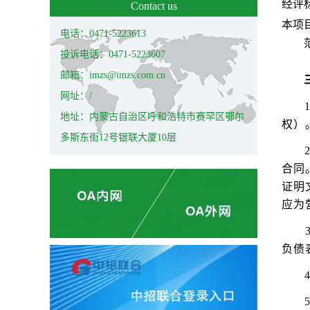
经评
Contact us
本项
电话：0471-5223613
投诉电话：0471-5223607
邮箱：imzs@imzs.com.cn
网址：/
地址：内蒙古自治区呼和浩特市赛罕区鄂尔
权）
多斯东街12号银联大厦10层
合同
证明
应为
负债