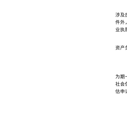
涉及
件外
业执
资产
为期
社会
估申