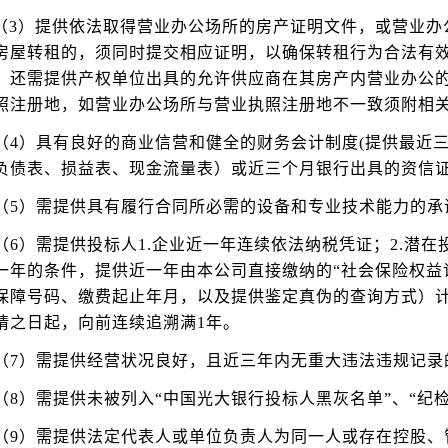
（3）提供依法取得营业办公场所的房产证明文件，或营业办
房屋转租的，须同时提交相应证明，以确保转租行为合法有
，还需提供产权单位出具的允许供应商在其房产内营业办公
照注册地，如营业办公场所与营业执照注册地不一致须附相
（4）具有良好的商业信营和健全的财务会计制度(提供最近
负债表、损益表、现金流量表）或近三个月银行出具的资信证
（5）需提供具有履行合同所必需的设备和专业技术能力的承
（6）需提供投标人1.企业近一年连续依法纳税凭证；2.潜
一年的条件，提供近一年由本公司直接缴纳的“社会保险权益
保障号码、缴费起止年月，以及提供鉴定真伪的查询方式）
请之日起，向前连续追溯满1年。
（7）需提供经营状况良好，且近三年内无重大违法违规记录
（8）需提供未被列入“中国光大银行投标人黑灰名单”、“纪
（9）需提供法定代表人或单位负责人为同一人或存在控股、