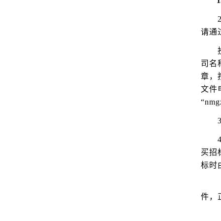
1
请通过
司名
章，
文件
“nmg
买招
标时
件，