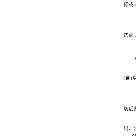
标或
诺函
(含
切后
码、