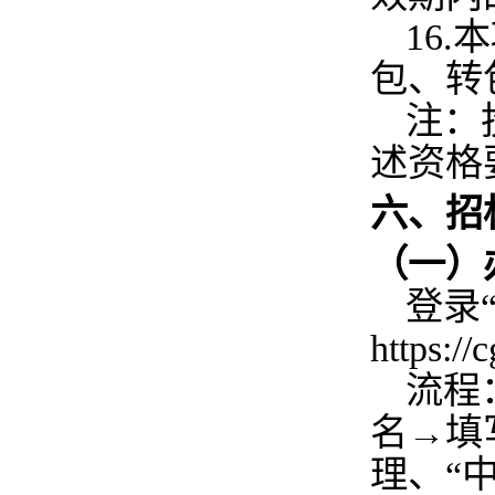
16.
本
包、转
注：
述资格
六、招
（一）
登录
https
流程
名→填
理、“