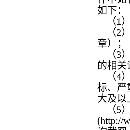
如下：
（1
（2
章）
；
（3
的相关
（4
标、严
大及以
（5
(http: