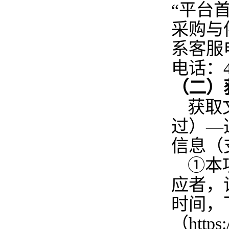
“平台
采购与
系客服电话
电话：40
（二）
获取
过）—
信息（
①本
应者，请
时间，
（htt