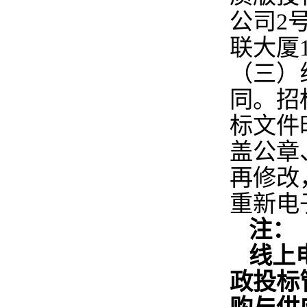
公司2
联大厦
（三）
同。招
标文件
盖公章
再修改
重新电
注：
线上
政投标